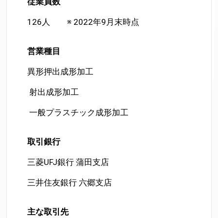
従業員
数
126人 ※ 2022年9月末時点
営業種
目
異形押出成形加工
射出成形加工
一般プラスチック成形加工
取引銀
行
三菱UFJ銀行 蒲田支店
三井住友銀行 六郷支店
主な取引
先